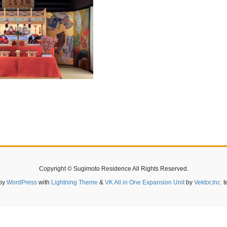
Copyright © Sugimoto Residence All Rights Reserved.
by
WordPress
with
Lightning Theme
&
VK All in One Expansion Unit
by
Vektor,Inc.
t