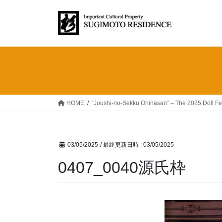
コ
ナ
ン
ビ
テ
ゲ
ン
ー
ツ
シ
へ
ョ
ス
ン
キ
に
ッ
移
HOME
“Joushi-no-Sekku Ohinasan” – The 2025 Doll Fes
プ
動
03/05/2025
/ 最終更新日時 :
03/05/2025
0407_0040源氏枠