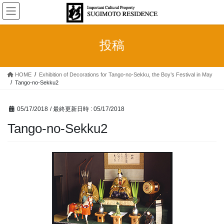
コ
ナ
ン
ビ
テ
ゲ
ン
ー
投稿
ツ
シ
へ
ョ
ス
ン
HOME
Exhibition of Decorations for Tango-no-Sekku, the Boy’s Festival in May
キ
に
Tango-no-Sekku2
ッ
移
プ
動
05/17/2018
/ 最終更新日時 :
05/17/2018
Tango-no-Sekku2