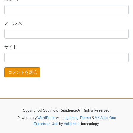
メール
※
サイト
Copyright © Sugimoto Residence All Rights Reserved.
Powered by
WordPress
with
Lightning Theme
&
VK All in One
Expansion Unit
by
Vektor,Inc.
technology.