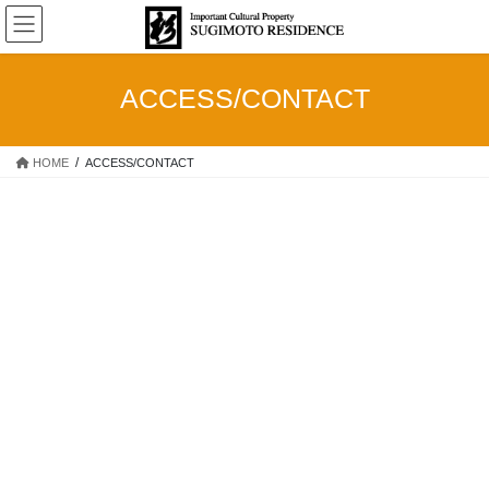
コ
ナ
ン
ビ
テ
ゲ
ン
ー
ACCESS/CONTACT
ツ
シ
へ
ョ
ス
ン
HOME
ACCESS/CONTACT
キ
に
ッ
移
プ
動