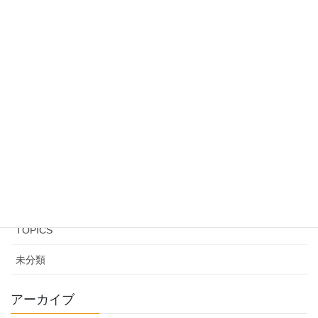
04/01/2025
“Joushi-no-Sekku Ohinasan” – The 2025 Doll
Festival Open to the Public
02/12/2025
カテゴリー
EVENT
INFORMATION
TOPICS
未分類
アーカイブ